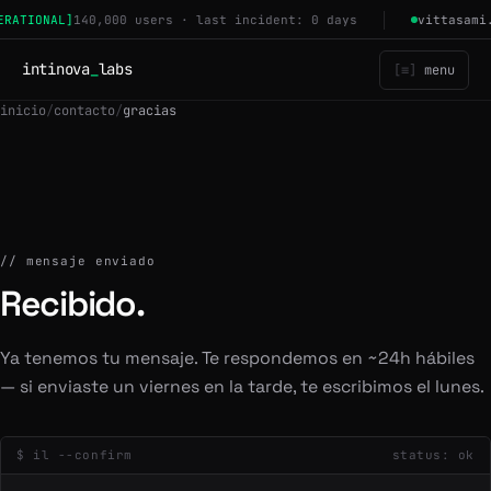
Saltar al contenido
ERATIONAL]
140,000 users · last incident: 0 days
vittasami
intinova
_
labs
menu
inicio
/
contacto
/
gracias
mensaje enviado
Recibido.
Ya tenemos tu mensaje. Te respondemos en ~24h hábiles
— si enviaste un viernes en la tarde, te escribimos el lunes.
$ il --confirm
status: ok