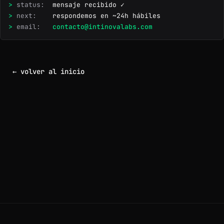
>
 status:  
mensaje recibido ✓
>
 next:    
respondemos en ~24h hábiles
>
 email:   
contacto@intinovalabs.com
← volver al inicio